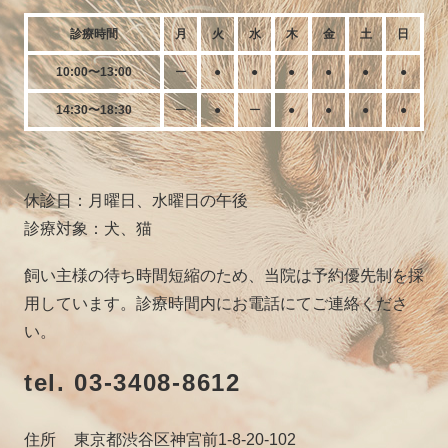
診療時間
月
火
水
木
金
土
日
10:00〜13:00
ー
●
●
●
●
●
●
14:30〜18:30
ー
●
ー
●
●
●
●
休診日：月曜日、水曜日の午後
診療対象：犬、猫
飼い主様の待ち時間短縮のため、当院は予約優先制を採
用しています。診療時間内にお電話にてご連絡くださ
い。
tel. 03-3408-8612
住所
東京都渋谷区神宮前1-8-20-102